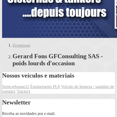
Homepage
Gerard Fons GFConsulting SAS -
poids lourds d'occasion
Nossos veículos e materiais
Semi-reboque
22
Équipements PL
8
Veículo de limpeza / sanitário de
estrada
1
Tractor
1
Newsletter
Receba as novidades por e-mail.