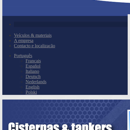
Veículos & materiais
A empresa
Contacto e localização
Português
Français
Español
Italiano
Deutsch
Nederlands
English
Polski