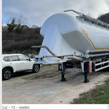
Saf
‒
‒
usados
TZ