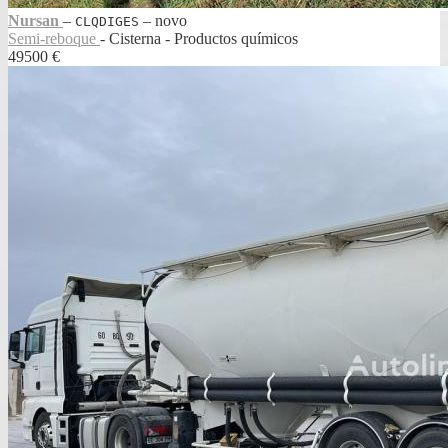
Nursan
‒
‒
novo
CLQDIGES
Semi-reboque
- Cisterna - Productos químicos
49500 €