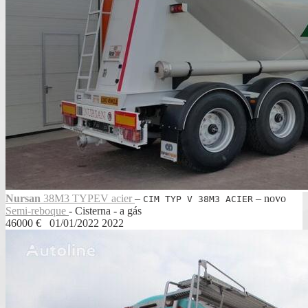
Nursan
38M3 TYPEV acier
‒
‒
novo
CIM TYP V 38M3 ACIER
Semi-reboque
- Cisterna - a gás
46000 €
01/01/2022
2022