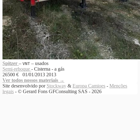
Spitzer
‒
‒
usados
VNT
Semi-reboque
- Cisterna - a gás
26500 €
01/01/2013
2013
Ver todos nossos materiais →
Site desenvolvido por
Stockway
&
Europa Camioes
-
Menções
legais
- © Gerard Fons GFConsulting SAS - 2026