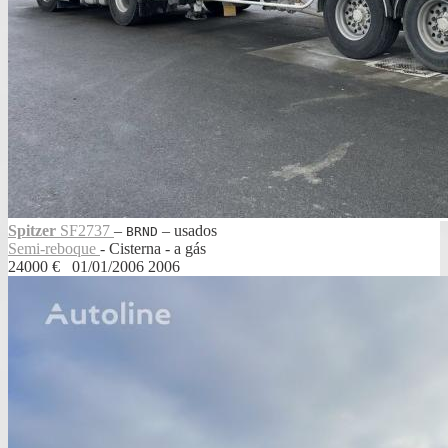
Spitzer
SF2737
‒
‒
usados
BRND
Semi-reboque
- Cisterna - a gás
24000 €
01/01/2006
2006