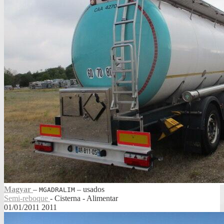
Magyar
‒
‒
usados
MGADRALIM
Semi-reboque
- Cisterna - Alimentar
01/01/2011
2011