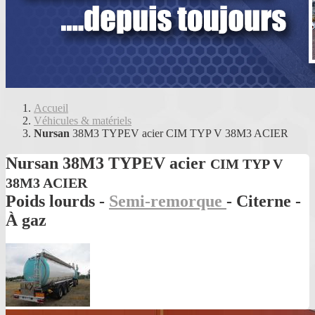
Accueil
Véhicules & matériels
Nursan
38M3 TYPEV acier CIM TYP V 38M3 ACIER
Nursan
38M3 TYPEV acier
CIM TYP V
38M3 ACIER
Poids lourds -
Semi-remorque
- Citerne -
À gaz