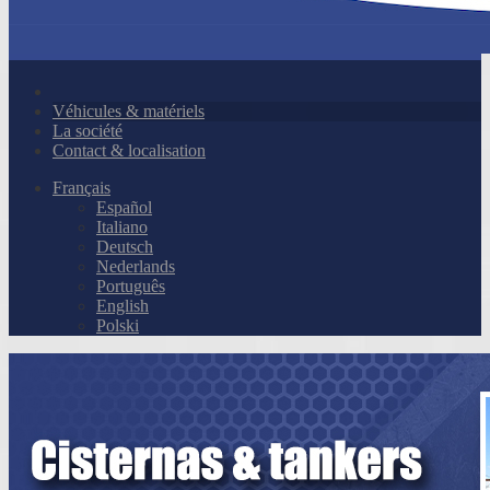
Véhicules & matériels
La société
Contact & localisation
Français
Español
Italiano
Deutsch
Nederlands
Português
English
Polski